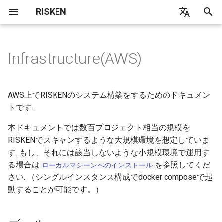
RISKEN
検
日本語
索
English
Infrastructure(AWS)
Overview
Overview
Overview
WPScan
Overview
GitHub
Overview
User
Installation
ゴール
Index
API
Contact
Concept
Concept
Concept
Concept
Concept
Concept
Concept
Concept
Concept
Setting
Concept
Concept
Concept
Concept
を
初
Quick Start
AccessAnalyzer
Asset
ApplicationScan
Domain
Gitleaks
Prowler
Report
Options
準備
Common
Finding API
Migration
Coverage
DataSource
GCP
DataSource
DataSource
DataSource
DataSource
GitHub App Install
DataSource
DataSource
DataSource
ServicePrincipal
AWS上でRISKENのシステム構築をするためのドキュメン
期
トです.
Project
AdminChecker
Security Command Center
PortScan
Website
Dependency
EKSクラスタを作成する
Gateway
Alert API
FAQ
IAM Role
ServiceAccount
Scan
Scan
Scan
Scan
GitHub App Scan Setting
Scan
Scan
Scan
Subscription
化
本ドキュメントでは数百プロジェクト相当の規模を
Organization
CloudSploit
CloudSploit
CodeScan
Core
AWS API
RISKENでスキャンするような大規模環境を想定していま
新規クラスタの作成
Scan
DataSource
CodeReviewAutomation
DataSource
す. もし、それには該当しないような小規模環境で運用す
Finding
GuardDuty
PortScan
AWS
Google API
NodeGroupの追加
Scan
Scan
る場合は
を参照してくだ
ローカルマシーンへのインストール
さい. （シングルインスタンス構成でdocker composeで起
AttackFlow
PortScan
ALBを作成する
Google
Diagnosis API
動することが可能です。）
Alert
Diagnosis
Code API
ターゲットグループを作成