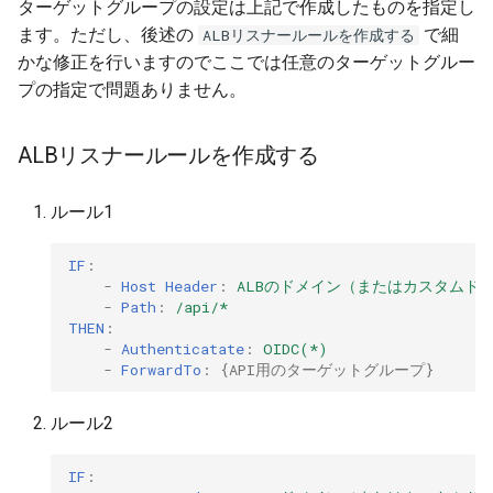
ターゲットグループの設定は上記で作成したものを指定し
ます。ただし、後述の
で細
ALBリスナールールを作成する
かな修正を行いますのでここでは任意のターゲットグルー
プの指定で問題ありません。
ALBリスナールールを作成する
ルール1
IF
:
-
Host Header
:
ALBのドメイン（またはカスタムド
-
Path
:
/api/*
THEN
:
-
Authenticatate
:
OIDC(*)
-
ForwardTo
:
{
API用のターゲットグループ
}
ルール2
IF
: