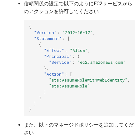
信頼関係の設定で以下のようにEC2サービスから
のアクションを許可してください
{
"Version"
:
"2012-10-17"
,
"Statement"
:
[
{
"Effect"
:
"Allow"
,
"Principal"
:
{
"Service"
:
"ec2.amazonaws.com"
},
"Action"
:
[
"sts:AssumeRoleWithWebIdentity"
,
"sts:AssumeRole"
]
}
]
}
また、以下のマネージドポリシーを追加してくだ
さい