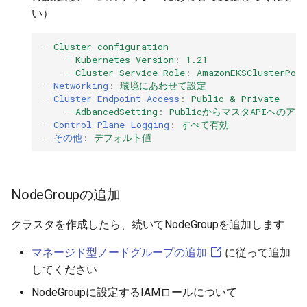
い）
-
Cluster configuration
- Kubernetes Version
:
1.21
- Cluster Service Role
:
AmazonEKSCluster
-
Networking
:
環境にあわせて設定
-
Cluster Endpoint Access
:
Public & Private
- AdbancedSetting
:
PublicからマスタAPIへの
-
Control Plane Logging
:
すべて有効
-
その他
:
デフォルト値
NodeGroupの追加
クラスタを作成したら、続いてNodeGroupを追加します
マネージド型ノードグループの追加
に従って追加
してください
NodeGroupに設定するIAMロールについて