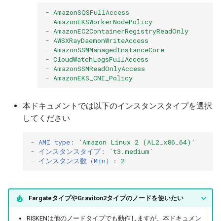
-
AmazonSQSFullAccess
-
AmazonEKSWorkerNodePolicy
-
AmazonEC2ContainerRegistryReadOnly
-
AWSXRayDaemonWriteAccess
-
AmazonSSMManagedInstanceCore
-
CloudWatchLogsFullAccess
-
AmazonSSMReadOnlyAccess
-
AmazonEKS_CNI_Policy
本ドキュメントでは以下のインスタンスタイプを選択
してください
-
AMI type
:
`
Amazon Linux 2 (AL2_x86_64)`
-
インスタンスタイプ
:
`
t3.medium`
-
インスタンス数（Min）
:
2
FargateタイプやGraviton2タイプのノードを使いたい
RISKENは他のノードタイプでも動作しますが、本ドキュメン