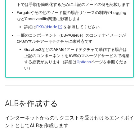
トでは手順を簡略化するために上記のノードの例を記載します
Fargateやその他のノード型の場合リソースの制約やLogging
などObservability関連に影響します
詳細は
EKSのNode
を参照してください
一部のコンポーネント（DBやQueue）のコンテナイメージが
CPUのマルチアーキテクチャに未対応です
Graviton2などのARM64アーキテクチャで動作する場合は
上記のコンポーネントをAWSのマネージドサービスで構築
する必要があります（詳細は
Options
ページを参照くださ
い）
ALBを作成する
インターネットからのリクエストを受け付けるエンドポイ
ントとしてALBを作成します