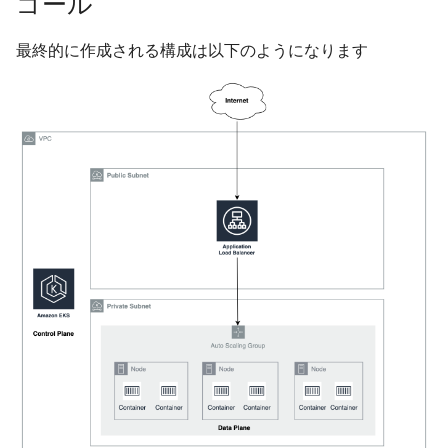
ゴール
する
Auto Triage
OSINT
IAM API
最終的に作成される構成は以下のようになります
Auto-Scaling GroupにLBの
ターゲットグループを設定
User
Code
Project API
する
AccessToken
Report API
ALBを作成する
MCP Server
AI API
ALBリスナールールを作成
する
User Reservation
OSINT API
ALBからEKSへの通信を許
Report
Organization API
可する
Well-Architected
RISKENをデプロイする
EKSにkubectlで接続する
Manifestファイルを使って