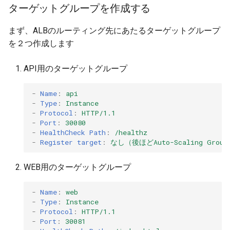
ターゲットグループを作成する
まず、ALBのルーティング先にあたるターゲットグループ
を２つ作成します
API用のターゲットグループ
-
Name
:
api
-
Type
:
Instance
-
Protocol
:
HTTP/1.1
-
Port
:
30080
-
HealthCheck Path
:
/healthz
-
Register target
:
なし（後ほどAuto-Scaling Gro
WEB用のターゲットグループ
-
Name
:
web
-
Type
:
Instance
-
Protocol
:
HTTP/1.1
-
Port
:
30081