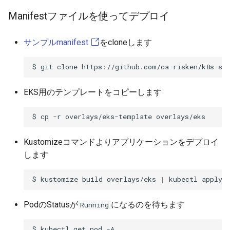
Manifestファイルを使ってデプロイ
サンプルmanifest
をcloneします
EKS用のテンプレートをコピーします
Kustomizeコマンドよりアプリケーションをデプロイ
します
$
kustomize
build
overlays/eks
|
kubectl
apply
PodのStatusが
になるのを待ちます
Running
$
kubectl
get
pod