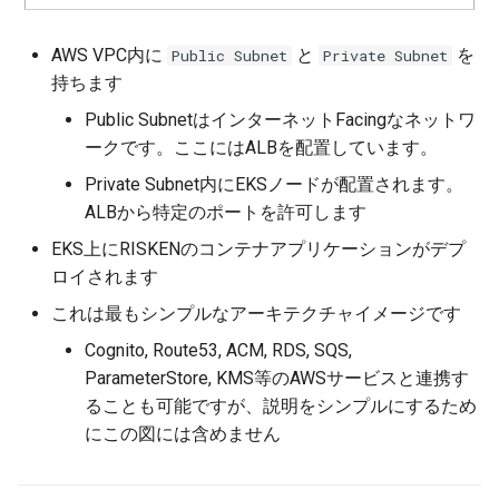
デプロイ
AWS VPC内に
と
を
Public Subnet
Private Subnet
作成したリソースを削除する
持ちます
Public SubnetはインターネットFacingなネットワ
ークです。ここにはALBを配置しています。
Private Subnet内にEKSノードが配置されます。
ALBから特定のポートを許可します
EKS上にRISKENのコンテナアプリケーションがデプ
ロイされます
これは最もシンプルなアーキテクチャイメージです
Cognito, Route53, ACM, RDS, SQS,
ParameterStore, KMS等のAWSサービスと連携す
ることも可能ですが、説明をシンプルにするため
にこの図には含めません