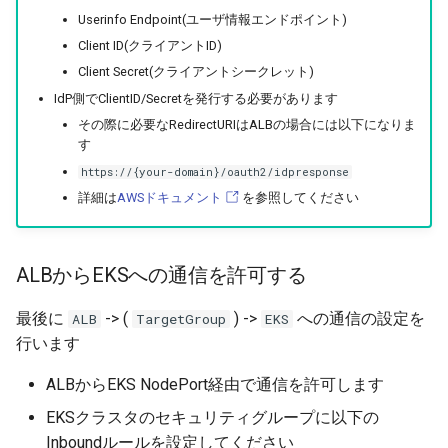
Userinfo Endpoint(ユーザ情報エンドポイント)
Client ID(クライアントID)
Client Secret(クライアントシークレット)
IdP側でClientID/Secretを発行する必要があります
その際に必要なRedirectURIはALBの場合には以下になりま
す
https://{your-domain}/oauth2/idpresponse
詳細は
AWSドキュメント
を参照してください
ALBからEKSへの通信を許可する
最後に
-> (
) ->
への通信の設定を
ALB
TargetGroup
EKS
行います
ALBからEKS NodePort経由で通信を許可します
EKSクラスタのセキュリティグループに以下の
Inboundルールを設定してください