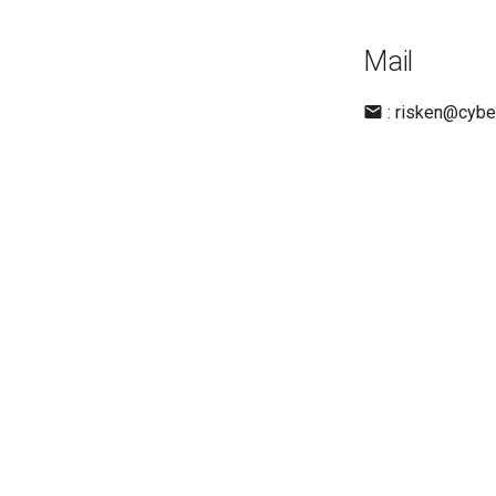
Mail
: risken@cyber