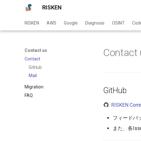
RISKEN
RISKEN
AWS
Google
Diagnosis
OSINT
Cod
Contact 
Contact us
Contact
GitHub
Mail
Migration
GitHub
FAQ
:
RISKEN Comm
フィードバッ
また、各Is