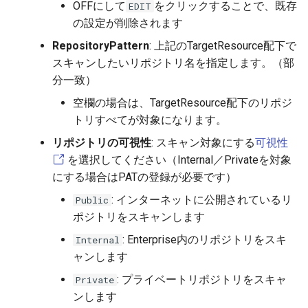
OFFにして
をクリックすることで、既存
EDIT
Auto Triage
IAM API
OSINT
の設定が削除されます
RepositoryPattern
: 上記のTargetResource配下で
User
Project API
Code
スキャンしたいリポジトリ名を指定します。（部
分一致）
AccessToken
Report API
空欄の場合は、TargetResource配下のリポジ
トリすべてが対象になります。
MCP Server
AI API
リポジトリの可視性
: スキャン対象にする
可視性
User Reservation
OSINT API
を選択してください（Internal／Privateを対象
にする場合はPATの登録が必要です）
Report
Organization API
: インターネットに公開されているリ
Public
ポジトリをスキャンします
Well-Architected
: Enterprise内のリポジトリをスキ
Internal
ャンします
: プライベートリポジトリをスキャ
Private
ンします