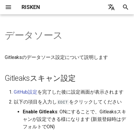
RISKEN
検
日本語
索
English
データソース
Overview
Overview
Overview
WPScan
Overview
Setting
Gitleaksスキャン設定
Concept
Concept
Overview
Overview
API
Contact
Concept
Concept
Concept
Concept
Concept
Concept
Concept
Concept
Concept
Concept
User
Architecture
Index
を
初
Quick Start
AccessAnalyzer
Asset
ApplicationScan
Domain
GitHub App Install
DataSource
DataSource
Prowler
AdminMenu
Finding API
Migration
Coverage
DataSource
GCP
DataSource
DataSource
DataSource
DataSource
ServicePrincipal
Report
Local
Common
Gitleaksのデータソース設定について説明します
期
Project
AdminChecker
Security Command Center
PortScan
Website
GitHub App Scan Setting
Scan
Scan
Infrastructure
Alert API
FAQ
IAM Role
ServiceAccount
Scan
Scan
Scan
Scan
Subscription
AWS
Gateway
化
Gitleaksスキャン設定
Organization
CloudSploit
CloudSploit
CodeReviewAutomation
Parameters
AWS API
Scan
DataSource
DataSource
Tuning
Core
GitHub設定
を完了した後に設定画面が表示されます
Finding
GuardDuty
PortScan
Google API
Scan
Scan
AWS
以下の項目を入力し
をクリックしてください
EDIT
Enable Gitleaks
: ONにすることで、Gitleaksスキ
AttackFlow
PortScan
Diagnosis API
Google
ャンが設定できる様になります (新規登録時はデ
フォルトでON)
Alert
Code API
Diagnosis