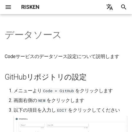
RISKEN
検
日本語
索
English
データソース
Overview
Overview
Overview
WPScan
Overview
GitHubリポジトリの設定
Concept
Concept
Concept
Overview
Overview
API
Contact
Concept
Concept
Concept
Concept
Concept
Concept
Concept
Concept
Concept
Concept
User
Architecture
Index
を
初
Quick Start
AccessAnalyzer
Asset
ApplicationScan
Domain
DataSource
DataSource
DataSource
Prowler
AdminMenu
Finding API
Migration
Fine-grained personal
Coverage
DataSource
GCP
DataSource
DataSource
DataSource
DataSource
ServicePrincipal
Report
Local
Common
Codeサービスのデータソース設定について説明します
Access Token
期
Project
AdminChecker
Security Command Center
PortScan
Website
Scan
Scan
Scan
Infrastructure
Alert API
FAQ
IAM Role
ServiceAccount
Scan
Scan
Scan
Scan
Subscription
AWS
Gateway
化
GitHubリポジトリの設定
Personal Access Token
(classic)
Organization
CloudSploit
CloudSploit
Parameters
AWS API
Scan
DataSource
DataSource
Tuning
Core
メニューより
をクリックします
Code > GitHub
GitHub Enterprise Serverをス
Finding
GuardDuty
PortScan
Google API
Scan
Scan
AWS
画面右側の
をクリックします
NEW
キャンする
以下の項目を入力し
をクリックしてください
EDIT
AttackFlow
PortScan
Diagnosis API
Google
Alert
Code API
Diagnosis