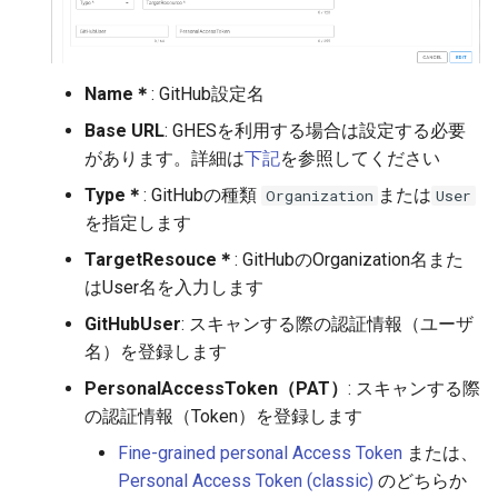
Auto Triage
IAM API
OSINT
User
Project API
Code
Name＊
: GitHub設定名
Base URL
: GHESを利用する場合は設定する必要
AccessToken
Report API
があります。詳細は
下記
を参照してください
Type＊
: GitHubの種類
または
Organization
User
MCP Server
AI API
を指定します
User Reservation
OSINT API
TargetResouce＊
: GitHubのOrganization名また
はUser名を入力します
Report
Organization API
GitHubUser
: スキャンする際の認証情報（ユーザ
名）を登録します
Well-Architected
PersonalAccessToken（PAT）
: スキャンする際
の認証情報（Token）を登録します
Fine-grained personal Access Token
または、
Personal Access Token (classic)
のどちらか