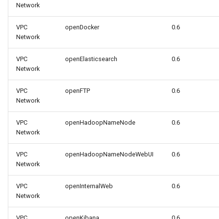
Network
VPC
openDocker
0.6
Network
VPC
openElasticsearch
0.6
Network
VPC
openFTP
0.6
Network
VPC
openHadoopNameNode
0.6
Network
VPC
openHadoopNameNodeWebUI
0.6
Network
VPC
openInternalWeb
0.6
Network
VPC
openKibana
0.6