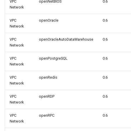
VPC
openNetBIOS
0.6
Network
VPC
openOracle
0.6
Network
VPC
openOracleAutoDataWarehouse
0.6
Network
VPC
openPostgreSQL
0.6
Network
VPC
openRedis
0.6
Network
VPC
openRDP
0.6
Network
VPC
openRPC
0.6
Network