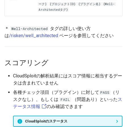
ーク}
{プロジェクトID}
{プラグイン名}
{Well-
Architectedタグ}
＊
タグの詳しい使い方
Well-Architected
は
/risken/well_architected
ページを参照してください
スコアリング
CloudSploitの解析結果にはスコア情報に相当するデー
タは含まれていません
各種チェック項目（プラグイン）に対して
（リ
PASS
スクなし）、もしくは
（問題あり）といった
ス
FAIL
テータス情報
のみ確認できます
CloudSploitのステータス