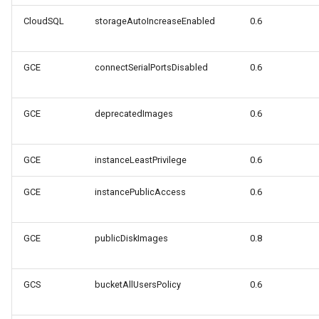
CloudSQL
storageAutoIncreaseEnabled
0.6
GCE
connectSerialPortsDisabled
0.6
GCE
deprecatedImages
0.6
GCE
instanceLeastPrivilege
0.6
GCE
instancePublicAccess
0.6
GCE
publicDiskImages
0.8
GCS
bucketAllUsersPolicy
0.6