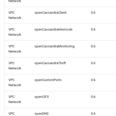
Network
VPC
openCassandraClient
0.6
Network
VPC
openCassandraInternode
0.6
Network
VPC
openCassandraMonitoring
0.6
Network
VPC
openCassandraThrift
0.6
Network
VPC
openCustomPorts
0.6
Network
VPC
openCIFS
0.6
Network
VPC
openDNS
0.6