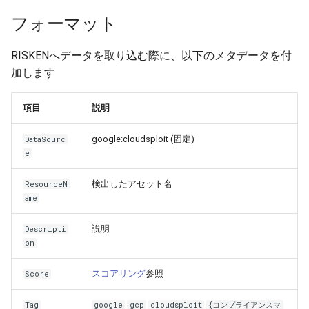
フォーマット
Auto Triage
IAM API
OSINT
User
Project API
Code
RISKENへデータを取り込む際に、以下のメタデータを付
加します
AccessToken
Report API
項目
説明
MCP Server
AI API
google:cloudsploit (固定)
DataSourc
e
User Reservation
OSINT API
検出したアセット名
ResourceN
Report
Organization API
ame
Well-Architected
説明
Descripti
on
スコアリング
参照
Score
Tag
google
gcp
cloudsploit
{コンプライアンスマ