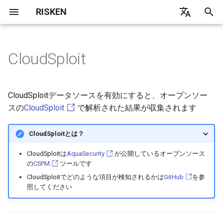
RISKEN
検
日本語
索
English
CloudSploit
Overview
Overview
Concept
フォーマット
WPScan
Overview
GitHub
Overview
Overview
API
Contact
Concept
Concept
Concept
Concept
Concept
Concept
Concept
Concept
Setting
Concept
Concept
Concept
Concept
User
Architecture
Index
を
初
Quick Start
AccessAnalyzer
GCP
スコアリング
ApplicationScan
Domain
Gitleaks
Prowler
AdminMenu
Finding API
Migration
Coverage
DataSource
DataSource
DataSource
DataSource
DataSource
GitHub App Install
DataSource
DataSource
DataSource
ServicePrincipal
Report
Local
Common
CloudSploitデータソースを有効にすると、オープンソー
期
スの
CloudSploit
で解析された結果が収集されます
Project
AdminChecker
ServiceAccount
プラグインごとのスコア判定
PortScan
Website
Dependency
Infrastructure
Alert API
FAQ
IAM Role
Scan
Scan
Scan
Scan
GitHub App Scan Setting
Scan
Scan
Scan
Subscription
AWS
Gateway
化
CloudSploitとは？
Organization
CloudSploit
DataSource
CodeScan
Parameters
AWS API
Scan
CodeReviewAutomation
DataSource
Tuning
Core
CloudSploitは
AquaSecurity
が公開しているオープンソース
の
CSPM
ツールです
Finding
GuardDuty
Scan
Google API
Scan
AWS
CloudSploitでどのような項目が検知されるかは
GitHub
を参
照してください
AttackFlow
PortScan
Diagnosis API
Google
Alert
Code API
Diagnosis