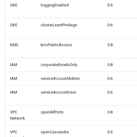
GKE
loggingEnabled
0.6
GKE
clusterLeastPrivilege
0.6
KMS
kmsPublicAccess
0.8
IAM
corporateEmailsOnly
0.8
IAM
serviceAccountAdmin
0.6
IAM
serviceAccountUser
0.6
VPC
openAllPorts
0.8
Network
VPC
openCassandra
0.6